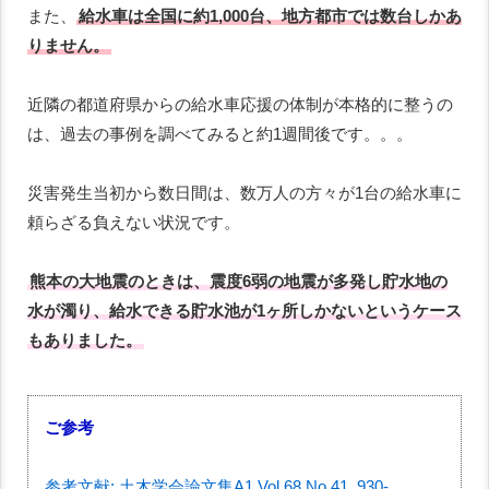
また、
給水車は全国に約1,000台、地方都市では数台しかあ
りません。
近隣の都道府県からの給水車応援の体制が本格的に整うの
は、過去の事例を調べてみると約1週間後です。。。
災害発生当初から数日間は、数万人の方々が1台の給水車に
頼らざる負えない状況です。
熊本の大地震のときは、震度6弱の地震が多発し貯水地の
水が濁り、給水できる貯水池が1ヶ所しかないというケース
もありました。
ご参考
参考文献: 土木学会論文集A1,Vol.68,No.41_930-