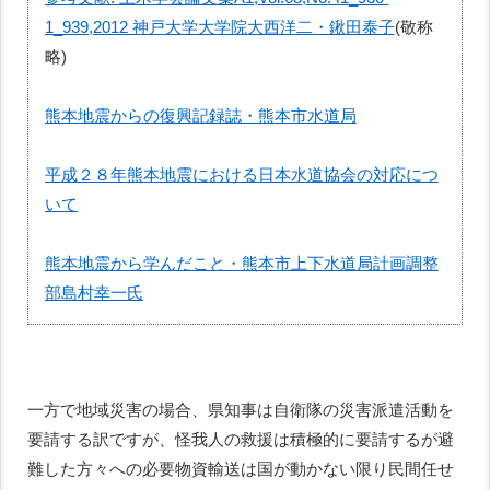
1_939,2012 神戸大学大学院大西洋二・鍬田泰子
(敬称
略)
熊本地震からの復興記録誌・熊本市水道局
平成２８年熊本地震における日本水道協会の対応につ
いて
熊本地震から学んだこと・熊本市上下水道局計画調整
部島村幸一氏
一方で地域災害の場合、県知事は自衛隊の災害派遣活動を
要請する訳ですが、怪我人の救援は積極的に要請するが避
難した方々への必要物資輸送は国が動かない限り民間任せ