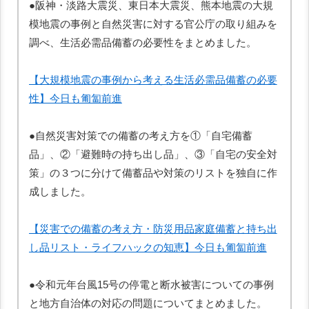
●阪神・淡路大震災、東日本大震災、熊本地震の大規
模地震の事例と自然災害に対する官公庁の取り組みを
調べ、生活必需品備蓄の必要性をまとめました。
【大規模地震の事例から考える生活必需品備蓄の必要
性】今日も匍匐前進
●自然災害対策での備蓄の考え方を①「自宅備蓄
品」、②「避難時の持ち出し品」、③「自宅の安全対
策」の３つに分けて備蓄品や対策のリストを独自に作
成しました。
【災害での備蓄の考え方・防災用品家庭備蓄と持ち出
し品リスト・ライフハックの知恵】今日も匍匐前進
●令和元年台風15号の停電と断水被害についての事例
と地方自治体の対応の問題についてまとめました。